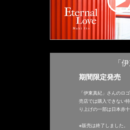
「伊
期間限定発売
「伊東真紀」さんのロゴ
売店では購入できない特
り上げの一部は日本赤十
※販売は終了しました。