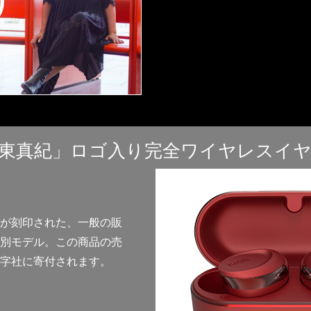
東真紀」ロゴ入り完全ワイヤレスイ
が刻印された、一般の販
別モデル。この商品の売
字社に寄付されます。