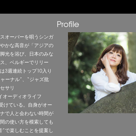
Profile
スオーバーを唄うシンガ
やかな高音が「アジアの
脚光を浴び、日本のみな
ス、ベルギーでリリー
は3週連続トップ10入り
ャーナル”、“ジャズ批
クセサリ
“マイオーディオライフ
を受けている。自身がオー
ナで人と会わない時間が
間の使い方を模索しても
音”で楽しむことを提案し