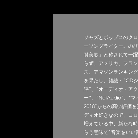
ジャズとポップスのクロ
ーソングライター。のび
賛美歌」と称されて一躍
らず、アメリカ、フラン
ス。アマゾンランキング
を果たし、雑誌・“CDジ
評”、“オーディオ・ア
ー“、“NetAudio“、
2018“からの高い評価
ディオ好きなので、コロ
増えている中、新たな時
らう意味で”音楽をいい