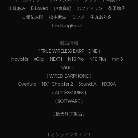
山崎あみ
B-Loved
伊東真紀
ホフディラン
柴田聡子
古舘佑太郎
松本素生
ミツメ
牛丸ありさ
The SongBards
製品情報
[ TRUE WIRELESS EARPHONE ]
Inovatör
νClip
NEXT1
N10 Pro
N10 Plus
mini3
N6Lite
[ WIRED EARPHONE ]
Overture
NX1 Chapter 2
Sound:A
NX30A
[ ACCESSORIES ]
[ SOFTWARE ]
[ 販売終了製品 ]
[ オンラインストア ]