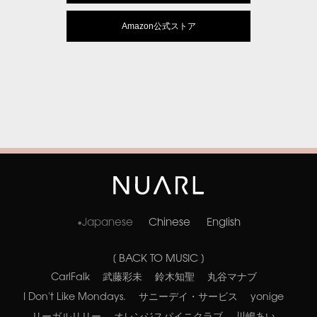
Amazon公式ストア
Japanese
Chinese
English
[ BACK TO MUSIC ]
CarlFalk
武藤彩未
鈴木知聖
丸谷マナブ
I Don't Like Mondays.
サニーデイ・サービス
yonige
リーガルリリー
オレンジスパイニクラブ
川嶋あい