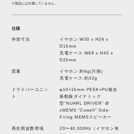
※製品には付属していません。
仕様
外形寸法
イヤホン:W30 x H26 x
D15mm
充電ケース:W68 x H43 x
D25mm
質量
イヤホン:約6g(片側)
充電ケース:約32g
ドライバーユニッ
φ10×15mm PEEK+PU複合
ト
振動板ダイナミック
型“NUARL DRIVER” Ø
xMEMS “Cowell” Side-
Firing MEMSスピーカー
再生周波数帯域
20〜40,000Hz（イヤホン単