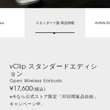
are
スタンダード版 商品情報
AURAL
νClip スタンダードエディシ
ョン
Open Wireless Earbuds
¥17,600
(税込)
※今なら公式ストア限定「30日間返品自由」
キャンペーン中。