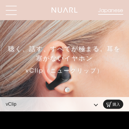
Japanese
聴く、話す、すべてが極まる。耳を
塞がないイヤホン
νClip（ニュークリップ）
νClip
購入