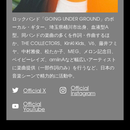
ロックバンド「GOING UNDER GROUND」のボ
ーカル・ギター。埼玉県桶川市出身、血液型A
型。同バンドの楽曲の多くを作詞・作曲するほ
か、THE COLLECTORS、KinKi Kids、V6、藤井フミ
ヤ、中村雅俊、松たか子、MEG、メロン記念日、
ベイビーレイズ、amiinAなど幅広いアーティスト
に楽曲提供（一部作詞のみ）を行うなど、日本の
音楽シーンで精力的に活動中。
Official
Official X
Instagram
Official
YouTube