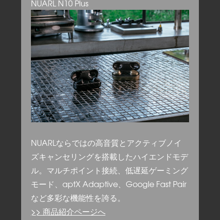
NUARL N10 Plus
NUARLならではの高音質とアクティブノイ
ズキャンセリングを搭載したハイエンドモデ
ル。マルチポイント接続、低遅延ゲーミング
モード、aptX Adaptive、Google Fast Pair
など多彩な機能性を誇る。
>> 商品紹介ページへ