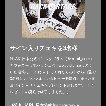
サイン入りチェキを3名様
NUARL日本公式インスタグラム（@nuarl_com）
をフォローしてハッシュタグ#backtomusicのつ
いた投稿に"イイね"をしてくれた方の中から抽選で
3名様にスペシャルインタビュー撮影時に撮った直
筆サイン入りチェキをプレゼント致します。（プ
レゼントの発送は終了しました。）