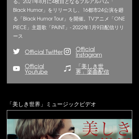
る。2021年8月に4枚目となるフルアルバム「
Black Humor」をリリースし、16都市24公演を廻
る「Black Humor Tour」を開催。TVアニメ「ONE
PIECE」主題歌「PAINT」- 2022年1月9日配信リリ
ース
Official
Official Twitter
Instagram
Official
「美しき世
Youtube
界」楽曲配信
「美しき世界」ミュージックビデオ