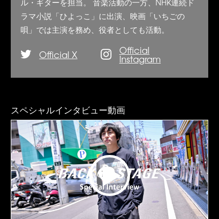
ル・ギターを担当。 音楽活動の一方、NHK連続ド
ラマ小説「ひよっこ」に出演、映画「いちごの
唄」では主演を務め、役者としても活動。
Official
Official X
Instagram
スペシャルインタビュー動画