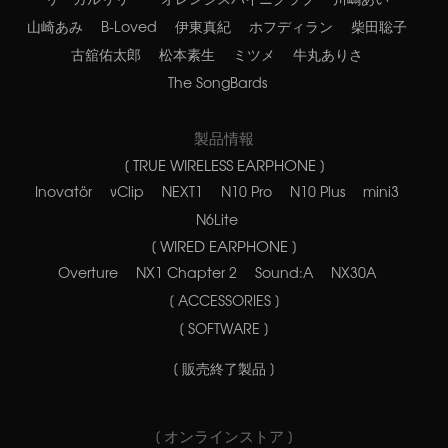
山崎あみ
B-Loved
伊東真紀
ホフディラン
柴田聡子
古舘佑太郎
松本素生
ミツメ
牛丸ありさ
The SongBards
製品情報
[ TRUE WIRELESS EARPHONE ]
Inovatör
νClip
NEXT1
N10 Pro
N10 Plus
mini3
N6Lite
[ WIRED EARPHONE ]
Overture
NX1 Chapter 2
Sound:A
NX30A
[ ACCESSORIES ]
[ SOFTWARE ]
[ 販売終了製品 ]
[ オンラインストア ]