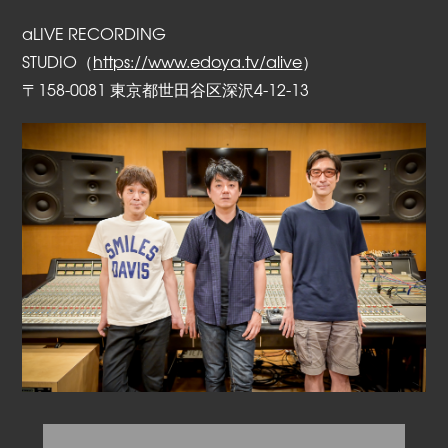
aLIVE RECORDING
STUDIO（
https://www.edoya.tv/alive
）
〒158-0081 東京都世田谷区深沢4-12-13