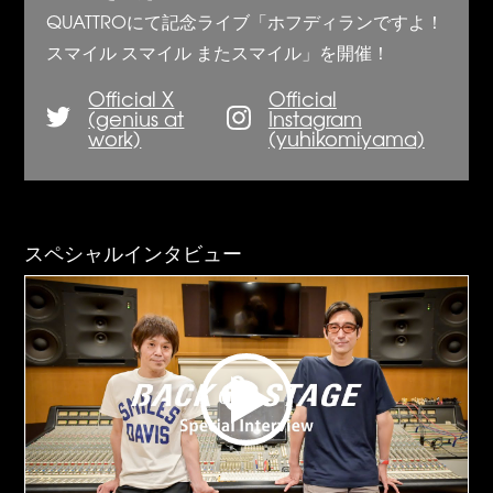
QUATTROにて記念ライブ「ホフディランですよ！
スマイル スマイル またスマイル」を開催！
Official X
Official
(genius at
Instagram
work)
(yuhikomiyama)
スペシャルインタビュー