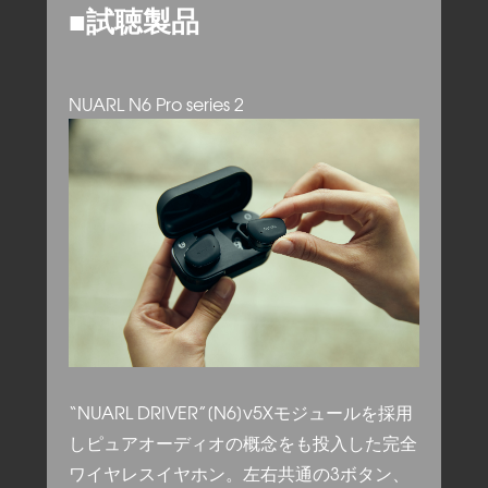
■試聴製品
NUARL N6 Pro series 2
“NUARL DRIVER”[N6]v5Xモジュールを採用
しピュアオーディオの概念をも投入した完全
ワイヤレスイヤホン。左右共通の3ボタン、