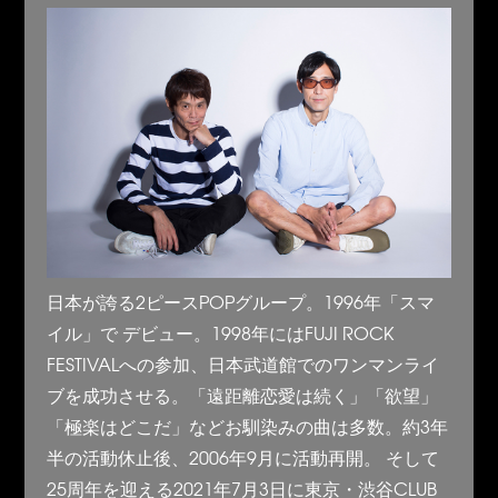
日本が誇る2ピースPOPグループ。1996年「スマ
イル」で デビュー。1998年にはFUJI ROCK
FESTIVALへの参加、日本武道館でのワンマンライ
ブを成功させる。「遠距離恋愛は続く」「欲望」
「極楽はどこだ」などお馴染みの曲は多数。約3年
半の活動休止後、2006年9月に活動再開。 そして
25周年を迎える2021年7月3日に東京・渋谷CLUB