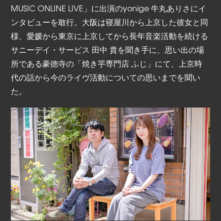
MUSIC ONLINE LIVE」に出演のyonige 牛丸ありさにイ
ンタビューを敢行。大阪は寝屋川から上京した彼女と同
様、愛媛から東京に上京してから長年音楽活動を続ける
サニーデイ・サービス 田中 貴を聞き手に、思い出の場
所である豪徳寺の「焼き芋専門店 ふじ」にて、上京時
代の話から今のライヴ活動についての思いまでを聞い
た。