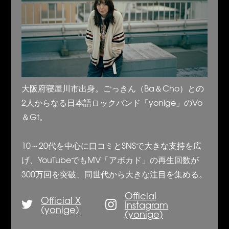
大阪府寝屋川市出身。ごっきん（Ba＆Cho）との
2人からなる日本語ロックバンド「yonige」のVo
＆Gt。
10～20代を中心に口コミとSNSで大きな支持を広
げ、YouTubeでもMV「アボカド」の再生回数が
300万回を突破、同世代から大きな注目を集める。
Official
Official X
Instagram
(yonige)
(yonige)