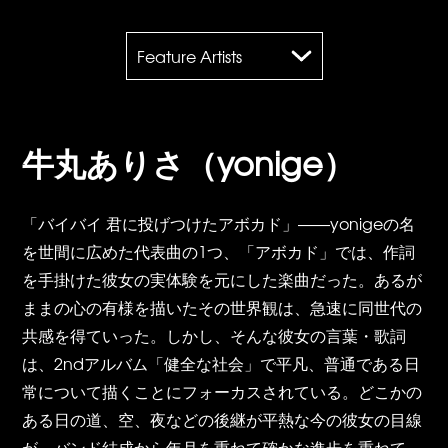
Feature Artists
牛丸ありさ（yonige）
「バイバイ 君に投げつけたアボカド」――yonigeの名
を世間に広めた代表曲の1つ、「アボカド」では、作詞
を手掛けた彼女の実体験を元にした楽曲だった。あるが
ままの心の有様を描いたその世界観は、急速に同世代の
共感を得ていった。しかし、そんな彼女の言葉・歌詞
は、2ndアルバム「健全な社会」で平凡、普通である日
常について描くことにフォーカスされている。どこかの
ある日の道、空、夜などの後継が平熱な今の彼女の目線
が、バンド結成から年月を重ねて確かな進歩を重ねて、