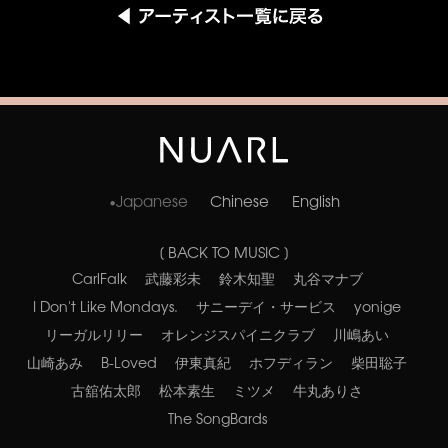
Japanese
Chinese
English
[ BACK TO MUSIC ]
CarlFalk
武藤彩未
鈴木知聖
丸谷マナブ
I Don't Like Mondays.
サニーデイ・サービス
yonige
リーガルリリー
オレンジスパイニクラブ
川嶋あい
山崎あみ
B-Loved
伊東真紀
ホフディラン
柴田聡子
古舘佑太郎
松本素生
ミツメ
牛丸ありさ
The SongBards