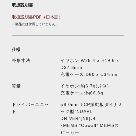
取扱説明書
取扱説明書PDF（日本語）
※製品には付属していません。
仕様
外形寸法
イヤホン:W25.4 x H19.6 x
D27.3mm
充電ケース:D60 x φ34mm
質量
イヤホン:約6.7g(片側)
充電ケース:約66.8g
ドライバーユニッ
φ8.0mm LCP振動板ダイナミ
ト
ック型“NUARL
DRIVER”[N8]v4
xMEMS “Cowell” MEMSス
ピーカー