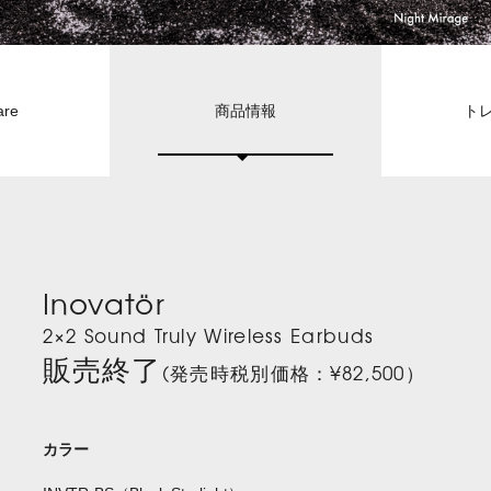
are
商品情報
ト
Inovatör
2×2 Sound Truly Wireless Earbuds
販売終了
(発売時税別価格：¥82,500）
カラー