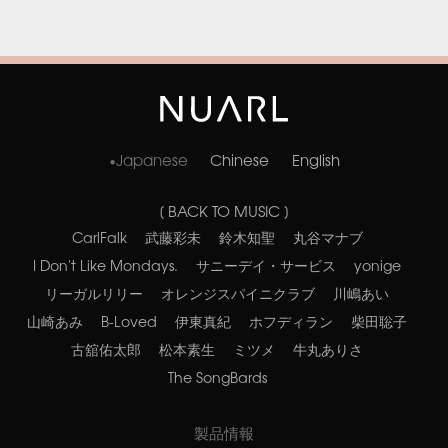
Japanese
Chinese
English
[ BACK TO MUSIC ]
CarlFalk
武藤彩未
鈴木知聖
丸谷マナブ
I Don't Like Mondays.
サニーデイ・サービス
yonige
リーガルリリー
オレンジスパイニクラブ
川嶋あい
山崎あみ
B-Loved
伊東真紀
ホフディラン
柴田聡子
古舘佑太郎
松本素生
ミツメ
牛丸ありさ
The SongBards
製品情報