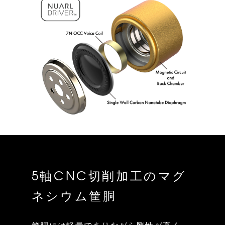
5軸CNC切削加工のマグ
ネシウム筐胴