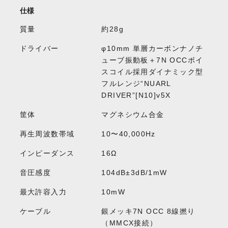
仕様
質量
約28g
ドライバー
φ10mm 単層カーボンナノチ
ューブ振動板＋7N OCCボイ
スコイル採用ダイナミック型
フルレンジ“NUARL
DRIVER”[N10]v5X
筐体
マグネシウム合金
再生周波数帯域
10〜40,000Hz
インピーダンス
16Ω
音圧感度
104dB±3dB/1mW
最大許容入力
10mW
ケーブル
銀メッキ7N OCC 8線撚り
（MMCX接続）