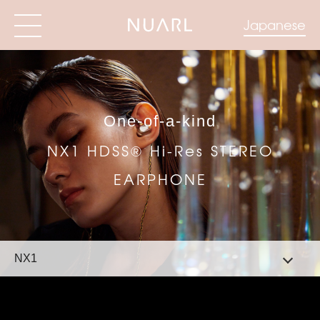
Japanese
One-of-a-kind
NX1 HDSS® Hi-Res STEREO
EARPHONE
NX1