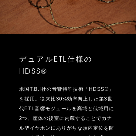
デュアルETL仕様の
HDSS®
米国T.B.I社の音響特許技術「HDSS®」
を採用。従来比30%効率向上した第3世
代ETL音響モジュールを高域と低域用に
2つ、筐体の後室に内蔵することでカナ
ル型イヤホンにありがちな頭内定位を防