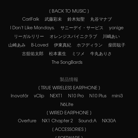
[ BACK TO MUSIC ]
CarlFalk
武藤彩未
鈴木知聖
丸谷マナブ
I Don't Like Mondays.
サニーデイ・サービス
yonige
リーガルリリー
オレンジスパイニクラブ
川嶋あい
山崎あみ
B-Loved
伊東真紀
ホフディラン
柴田聡子
古舘佑太郎
松本素生
ミツメ
牛丸ありさ
The SongBards
製品情報
[ TRUE WIRELESS EARPHONE ]
Inovatör
νClip
NEXT1
N10 Pro
N10 Plus
mini3
N6Lite
[ WIRED EARPHONE ]
Overture
NX1 Chapter 2
Sound:A
NX30A
[ ACCESSORIES ]
[ SOFTWARE ]