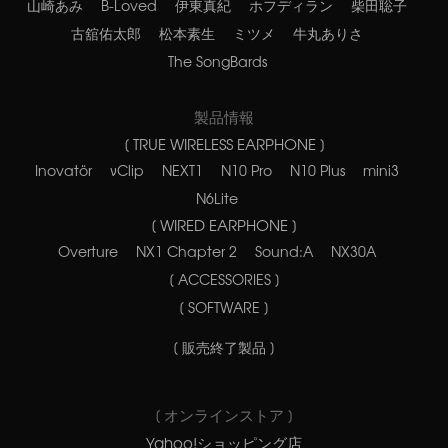
山崎あみ
B-Loved
伊東真紀
ホフディラン
柴田聡子
古舘佑太郎
松本素生
ミツメ
牛丸ありさ
The SongBards
製品情報
[ TRUE WIRELESS EARPHONE ]
Inovatör
νClip
NEXT1
N10 Pro
N10 Plus
mini3
N6Lite
[ WIRED EARPHONE ]
Overture
NX1 Chapter 2
Sound:A
NX30A
[ ACCESSORIES ]
[ SOFTWARE ]
[ 販売終了製品 ]
[ オンラインストア ]
Yahoo!ショッピング店