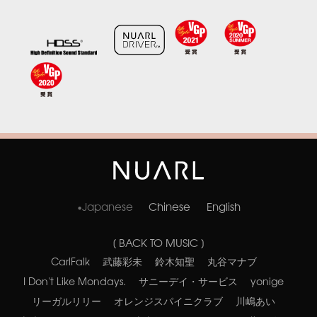
Japanese
Chinese
English
[ BACK TO MUSIC ]
CarlFalk
武藤彩未
鈴木知聖
丸谷マナブ
I Don't Like Mondays.
サニーデイ・サービス
yonige
リーガルリリー
オレンジスパイニクラブ
川嶋あい