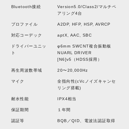
Bluetooth接続
Version5.0/Class2/マルチペ
アリング4台
プロファイル
A2DP, HFP, HSP, AVRCP
対応コーデック
aptX, AAC, SBC
ドライバーユニッ
φ6mm SWCNT複合振動板
ト
NUARL DRIVER
[N6]v5（HDSS採用）
再生周波数帯域
20〜20,000Hz
マイク
全指向性(cVcノイズキャンセ
リング搭載)
耐水性能
IPX4相当
保証期間
１年間
認証等
BQB／QID、電波法認証取得