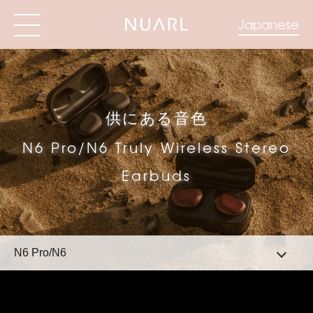
Japanese
供にある音色
N6 Pro/N6 Truly Wireless Stereo
Earbuds
N6 Pro/N6