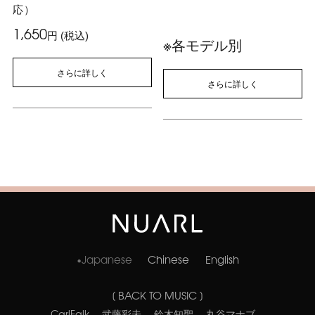
応）
1,650
円 (税込)
※各モデル別
さらに詳しく
さらに詳しく
Japanese
Chinese
English
[ BACK TO MUSIC ]
CarlFalk
武藤彩未
鈴木知聖
丸谷マナブ