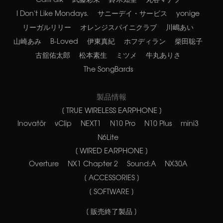
I Don't Like Mondays.
サニーデイ・サービス
yonige
リーガルリリー
オレンジスパイニクラブ
川嶋あい
山崎あみ
B-Loved
伊東真紀
ホフディラン
柴田聡子
古舘佑太郎
松本素生
ミツメ
牛丸ありさ
The SongBards
製品情報
[ TRUE WIRELESS EARPHONE ]
Inovatör
νClip
NEXT1
N10 Pro
N10 Plus
mini3
N6Lite
[ WIRED EARPHONE ]
Overture
NX1 Chapter 2
Sound:A
NX30A
[ ACCESSORIES ]
[ SOFTWARE ]
[ 販売終了製品 ]