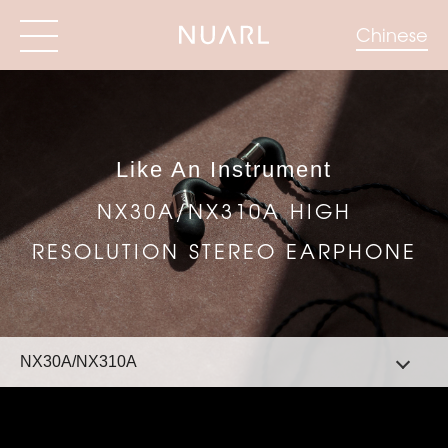
Chinese
Like An Instrument
NX30A/NX310A HIGH
RESOLUTION STEREO EARPHONE
NX30A/NX310A