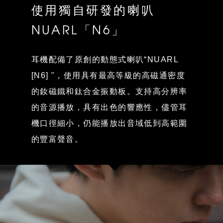
使用獨自研發的喇叭
NUARL「N6」
耳機配備了原創的動態式喇叭“NUARL
[N6] "，使用具有最高等級的高磁通密度
的釹磁鐵和鈦合金振動板。支持高分辨率
的音源播放，具有出色的響應性，儘管耳
機口徑細小，仍能播放出音域低到高範圍
的豐富聲音。