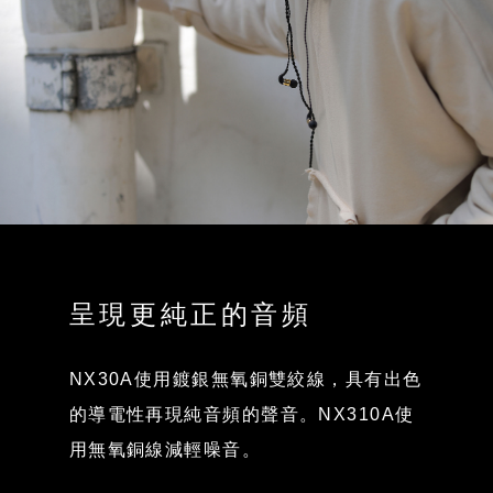
呈現更純正的音頻
NX30A使用鍍銀無氧銅雙絞線，具有出色
的導電性再現純音頻的聲音。NX310A使
用無氧銅線減輕噪音。