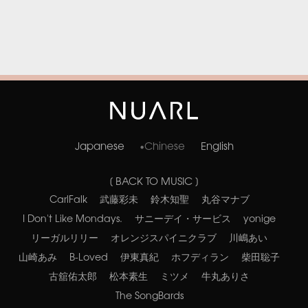
Japanese
Chinese
English
[ BACK TO MUSIC ]
CarlFalk
武藤彩未
鈴木知聖
丸谷マナブ
I Don't Like Mondays.
サニーデイ・サービス
yonige
リーガルリリー
オレンジスパイニクラブ
川嶋あい
山崎あみ
B-Loved
伊東真紀
ホフディラン
柴田聡子
古舘佑太郎
松本素生
ミツメ
牛丸ありさ
The SongBards