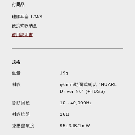
付屬品
硅膠耳塞: L/M/S
便携式收納盒
使用說明書
規格
重量
19g
喇叭
φ6mm動圈式喇叭 “NUARL
Driver N6” (+HDSS)
音頻回應
10～40,000Hz
喇叭抗阻
16Ω
聲壓靈敏度
95±3dB/1mW