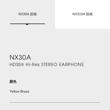
NX30A 規格
NX310A 規格
NX30A
HDSS® Hi-Res STEREO EARPHONE
顏色
Yellow Brass