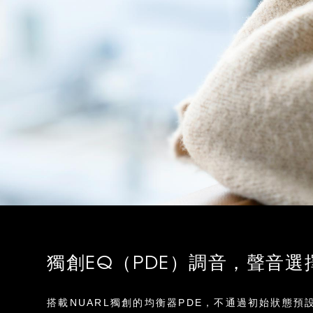
獨創EQ（PDE）調音，聲音選
搭載NUARL獨創的均衡器PDE，不通過初始狀態