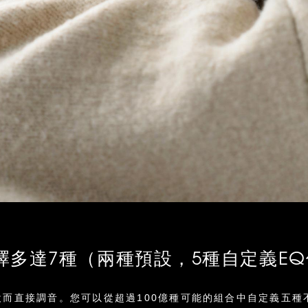
擇多達7種（兩種預設，5種自定義E
預設而直接調音。您可以從超過100億種可能的組合中自定義五種