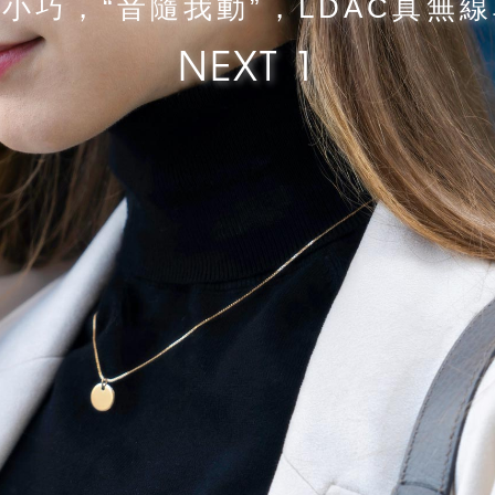
小巧，“音隨我動”，LDAC真無
NEXT 1