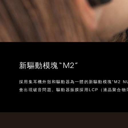
新驅動模塊“M2”
採用集耳機外殼和驅動器為一體的新驅動模塊“M2 N
會出現破音問題。驅動器振膜採用LCP（液晶聚合物