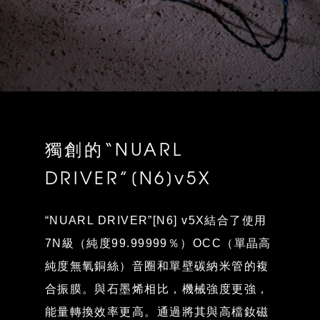
獨創的“NUARL
DRIVER”[N6]v5X
“NUARL DRIVER”[N6] v5X結合了使用
7N級（純度99.99999％）OCC（單晶高
純度無氧銅絲）音圈和單壁碳納米管的複
合振膜。與石墨烯相比，機械強度更強，
能量轉換效率更高。通過將其與高檔釹磁