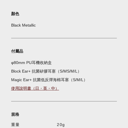
顏色
Black Metallic
付屬品
φ80mm PU耳機收納盒
Block Ear+ 抗菌矽膠耳塞（S/MS/M/L）
Magic Ear+ 抗菌低反彈海棉耳塞（S/M/L）
使用說明書（日・英・中）
規格
重量
20g