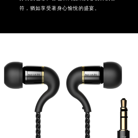
符，猶如享受著身心愉悅的盛宴。