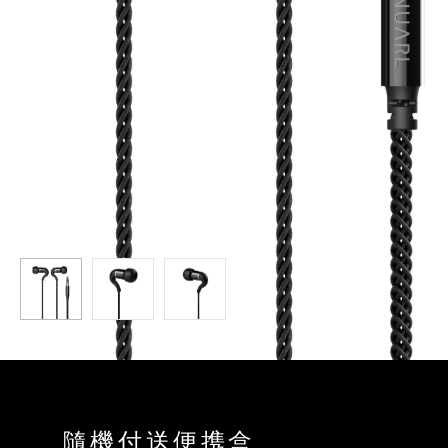
隨機付送便携盒