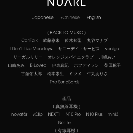
Japanese
Chinese
English
[ BACK TO MUSIC ]
CarlFalk
武藤彩未
鈴木知聖
丸谷マナブ
I Don't Like Mondays.
サニーデイ・サービス
yonige
リーガルリリー
オレンジスパイニクラブ
川嶋あい
山崎あみ
B-Loved
伊東真紀
ホフディラン
柴田聡子
古舘佑太郎
松本素生
ミツメ
牛丸ありさ
The SongBards
產品
[ 真無線耳機 ]
Inovatör
νClip
NEXT1
N10 Pro
N10 Plus
mini3
N6Lite
[ 有線耳機 ]