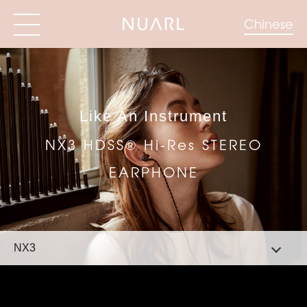
Chinese
Like An Instrument
NX3 HDSS® Hi-Res STEREO
EARPHONE
NX3