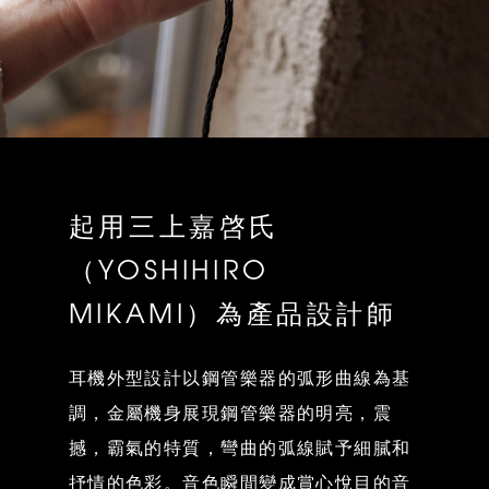
起用三上嘉啓氏
（YOSHIHIRO
MIKAMI）為產品設計師
耳機外型設計以鋼管樂器的弧形曲線為基
調，金屬機身展現鋼管樂器的明亮，震
撼，霸氣的特質，彎曲的弧線賦予細膩和
抒情的色彩。音色瞬間變成賞心悅目的音