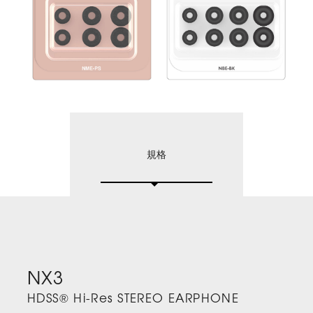
規格
NX3
HDSS® Hi-Res STEREO EARPHONE