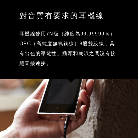
對音質有要求的耳機線
耳機線使用7N級（純度為99.99999％）
OFC（高純度無氧銅線）8股雙絞線，具
有出色的導電性。插頭和喇叭之間沒有接
縫直接連接。