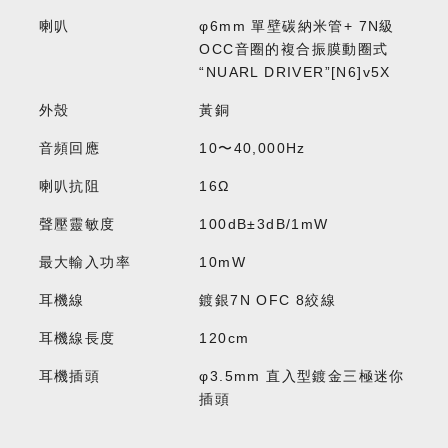
喇叭
φ6mm 單壁碳納米管+ 7N級
OCC音圈的複合振膜動圈式
“NUARL DRIVER”[N6]v5X
外殼
黃銅
音頻回應
10〜40,000Hz
喇叭抗阻
16Ω
聲壓靈敏度
100dB±3dB/1mW
最大輸入功率
10mW
耳機線
鍍銀7N OFC 8絞線
耳機線長度
120cm
耳機插頭
φ3.5mm 直入型鍍金三極迷你
插頭