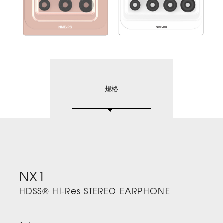
規格
NX1
HDSS® Hi-Res STEREO EARPHONE