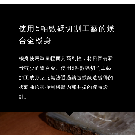
使用5軸數碼切割工藝的鎂
合金機身
機身使用重量輕而具高剛性，材料固有雜
音較少的鎂合金。使用5軸數碼切割工藝
加工成形克服無法通過鑄造或鍛造獲得的
複雜曲線來抑制機體內部共振的獨特設
計。