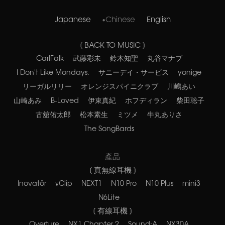
Japanese
Chinese
English
[ BACK TO MUSIC ]
CarlFalk
武藤彩未
鈴木知聖
丸谷マナブ
I Don't Like Mondays.
サニーデイ・サービス
yonige
リーガルリリー
オレンジスパイニクラブ
川嶋あい
山崎あみ
B-Loved
伊東真紀
ホフディラン
柴田聡子
古舘佑太郎
松本素生
ミツメ
牛丸ありさ
The SongBards
產品
[ 真無線耳機 ]
Inovatör
νClip
NEXT1
N10 Pro
N10 Plus
mini3
N6Lite
[ 有線耳機 ]
Overture
NX1 Chapter 2
Sound:A
NX30A