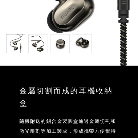
金屬切割而成的耳機收納
盒
隨機附送的鋁合金製圓盒通過金屬切割和
激光雕刻等加工製成，形成攜帶方便獨特