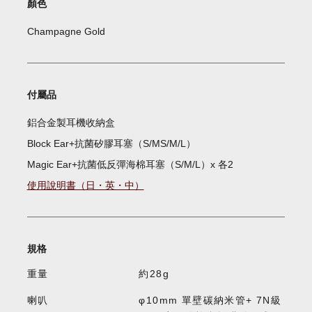
顏色
Champagne Gold
付屬品
鋁合金製耳機收納盒
Block Ear+抗菌矽膠耳塞（S/MS/M/L）
Magic Ear+抗菌低反彈海棉耳塞（S/M/L）x 各2
使用說明書（日・英・中）
規格
重量
約28g
喇叭
φ10mm 單壁碳納米管+ 7N級