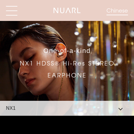
Chinese
One-of-a-kind
NX1 HDSS® Hi-Res STEREO
EARPHONE
NX1