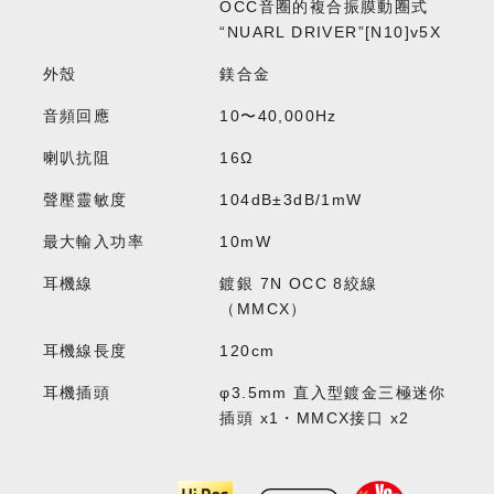
OCC音圈的複合振膜動圈式
“NUARL DRIVER”[N10]v5X
外殼
鎂合金
音頻回應
10〜40,000Hz
喇叭抗阻
16Ω
聲壓靈敏度
104dB±3dB/1mW
最大輸入功率
10mW
耳機線
鍍銀 7N OCC 8絞線
（MMCX）
耳機線長度
120cm
耳機插頭
φ3.5mm 直入型鍍金三極迷你
插頭 x1・MMCX接口 x2