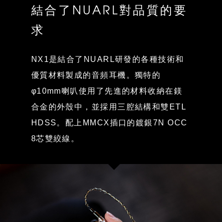
結合了NUARL對品質的要
求
NX1是結合了NUARL研發的各種技術和
優質材料製成的音頻耳機。獨特的
φ10mm喇叭使用了先進的材料收納在鎂
合金的外殼中，並採用三腔結構和雙ETL
HDSS。配上MMCX插口的鍍銀7N OCC
8芯雙絞線。