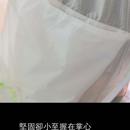
堅固卻小至握在掌心