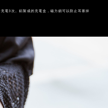
全充電3次。鋁製成的充電盒，磁力鎖可以防止耳塞掉