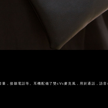
，接聽電話等。耳機配備了雙cVc麥克風，用於通話，語音命令