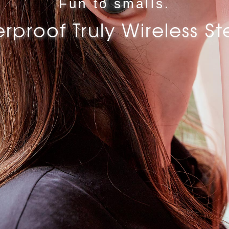
Fun to smalls.
rproof Truly Wireless S